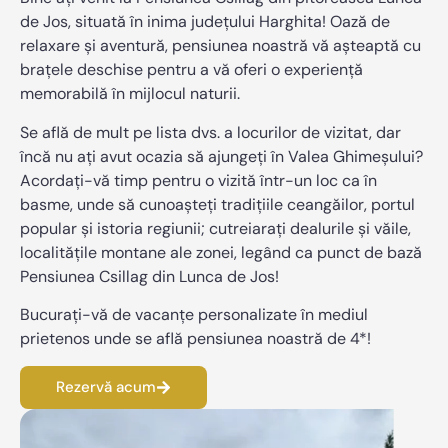
de Jos, situată în inima județului Harghita! Oază de
relaxare și aventură, pensiunea noastră vă așteaptă cu
brațele deschise pentru a vă oferi o experiență
memorabilă în mijlocul naturii.
Se află de mult pe lista dvs. a locurilor de vizitat, dar
încă nu ați avut ocazia să ajungeți în Valea Ghimeșului?
Acordați-vă timp pentru o vizită într-un loc ca în
basme, unde să cunoașteți tradițiile ceangăilor, portul
popular și istoria regiunii; cutreiarați dealurile și văile,
localitățile montane ale zonei, legând ca punct de bază
Pensiunea Csillag din Lunca de Jos!
Bucurați-vă de vacanțe personalizate în mediul
prietenos unde se află pensiunea noastră de 4*!
Rezervă acum