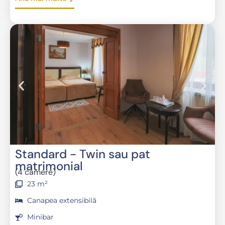
Standard - Twin sau pat
matrimonial
(4 camere)
23 m²
Canapea extensibilă
Minibar