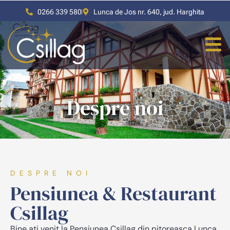
0266 339 580
Lunca de Jos nr. 640, jud. Harghita
Despre noi
DESPRE NOI
Pensiunea & Restaurant
Csillag
Bine ați venit la Pensiunea Csillag din pitoreasca Lunca