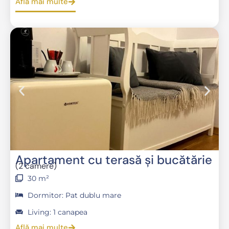
Află mai multe
Apartament cu terasă şi bucătărie
(2 camere)
30 m²
Dormitor: Pat dublu mare
Living: 1 canapea
Află mai multe