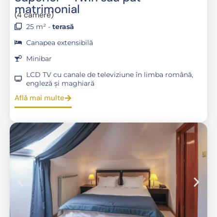
matrimonial
(4 camere)
25 m² -
terasă
Canapea extensibilă
Minibar
LCD TV cu canale de televiziune în limba română,
engleză și maghiară
Află mai multe