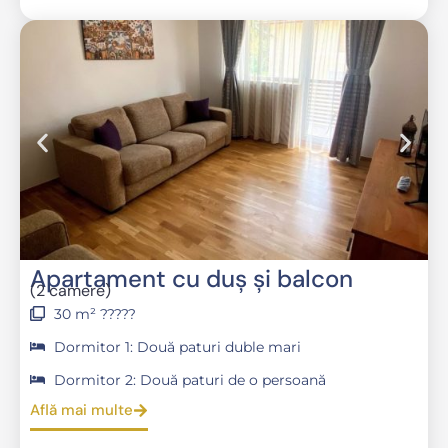
Apartament cu duş şi balcon
(2 camere)
30 m² ?????
Dormitor 1: Două paturi duble mari
Dormitor 2: Două paturi de o persoană
Află mai multe