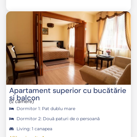
Apartament superior cu bucătărie
şi balcon
(2 camere)
Dormitor 1: Pat dublu mare
Dormitor 2: Două paturi de o persoană
Living: 1 canapea