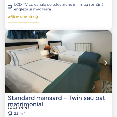
LCD TV cu canale de televiziune în limba română,
engleză și maghiară
Află mai multe
Standard mansard - Twin sau pat
matrimonial
(2 camere)
23 m²