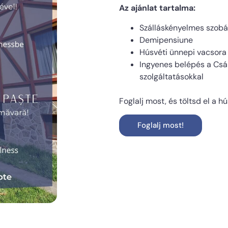
Az ajánlat tartalma:
Szálláskényelmes szob
Demipensiune
Húsvéti ünnepi vacsora
Ingyenes belépés a Csán
szolgáltatásokkal
Foglalj most, és töltsd el a h
Foglalj most!