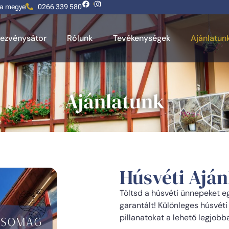
ta megye
0266 339 580
ezvénysátor
Rólunk
Tevékenységek
Ajánlatun
Ajánlatunk
Húsvéti Aján
Töltsd a húsvéti ünnepeket eg
garantált! Különleges húsvét
pillanatokat a lehető legjobb