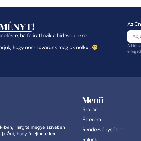
ZMÉNYT
!
Az Ön
elésre, ha feliratkozik a hírlevelünkre!
A hírle
gérjük, hogy nem zavarunk meg ok nélkül.
elfogad
Menü
Szállás
Étterem
lok-ban, Hargita megye szívében
Rendezvénysátor
rja Önt, hogy felejthetetlen
Rólunk