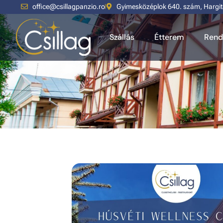
office@csillagpanzio.ro
Gyimesközéplok 640. szám, Hargi
Szállás
Étterem
Rend