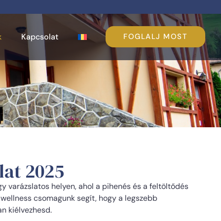
k
Kapcsolat
FOGLALJ MOST
lat 2025
y varázslatos helyen, ahol a pihenés és a feltöltődés
i wellness csomagunk segít, hogy a legszebb
an kiélvezhesd.