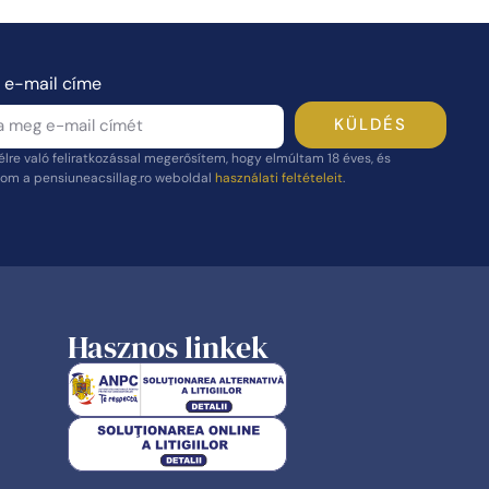
 e-mail címe
KÜLDÉS
vélre való feliratkozással megerősítem, hogy elmúltam 18 éves, és
om a pensiuneacsillag.ro weboldal
használati feltételeit
.
Hasznos linkek