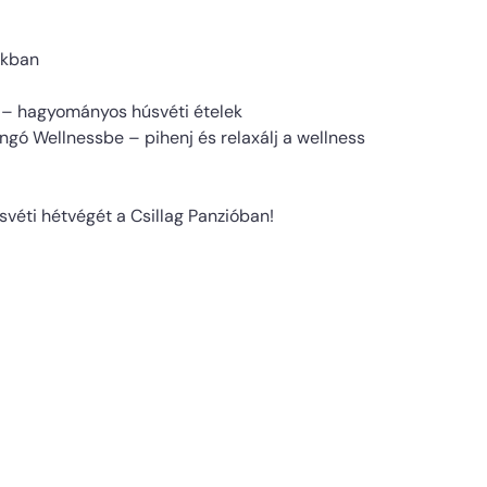
ákban
 – hagyományos húsvéti ételek
gó Wellnessbe – pihenj és relaxálj a wellness
úsvéti hétvégét a Csillag Panzióban!