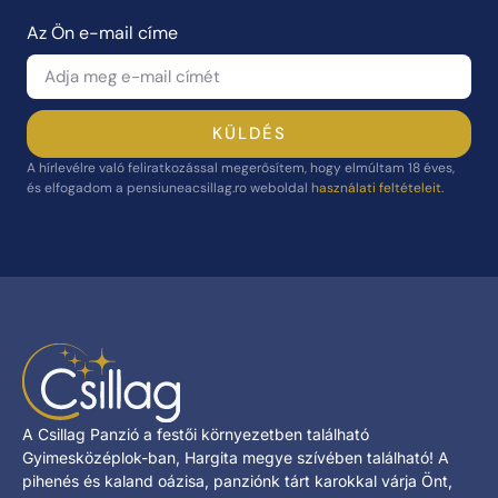
Az Ön e-mail címe
KÜLDÉS
A hírlevélre való feliratkozással megerősítem, hogy elmúltam 18 éves,
és elfogadom a pensiuneacsillag.ro weboldal
használati feltételeit
.
A Csillag Panzió a festői környezetben található
Gyimesközéplok-ban, Hargita megye szívében található! A
pihenés és kaland oázisa, panziónk tárt karokkal várja Önt,