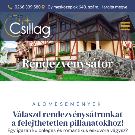
0266 339 580
Gyimesközéplok 640. szám, Hargita megye
Rendezvénysátor
ÁLOMESEMÉNYEK
Válaszd rendezvénysátrunkat
a felejthetetlen pillanatokhoz!
Egy igazán különleges és romantikus esküvőre vágysz?